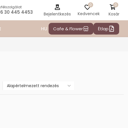
0
0
félszolgálat
6 30 445 4453
Kedvencek
Kosár
Bejelentkezés
HU
t
Cafe & Flower
Étlap