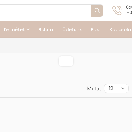
Ügy
+3
Termékek
Rólunk
Üzletünk
Blog
Kapcsola
Mutat