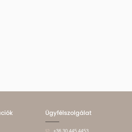
ációk
Ügyfélszolgálat
+36 30 445 4453