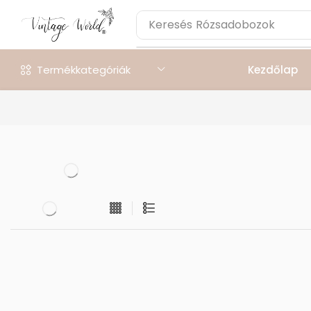
Keresés
Rózsadobozok
Termékkategóriák
Kezdőlap