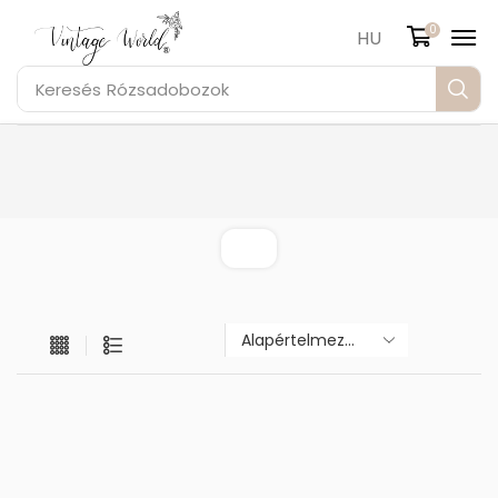
0
HU
Keresés
Rózsadobozok