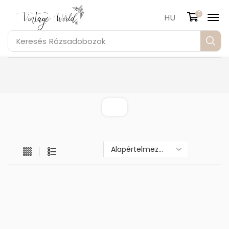
0
HU
Keresés
Rózsadobozok