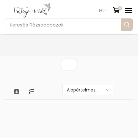
0
HU
Keresés
Rózsadobozok