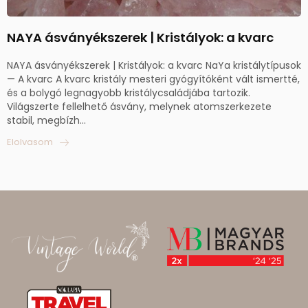
NAYA ásványékszerek | Kristályok: a kvarc
NAYA ásványékszerek | Kristályok: a kvarc NaYa kristálytípusok
— A kvarc A kvarc kristály mesteri gyógyítóként vált ismertté,
és a bolygó legnagyobb kristálycsaládjába tartozik.
Világszerte fellelhető ásvány, melynek atomszerkezete
stabil, megbízh...
Elolvasom