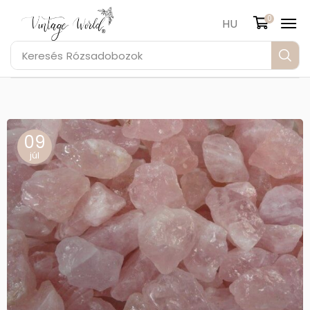
0
HU
Keresés
Rózsadobozok
09
júl