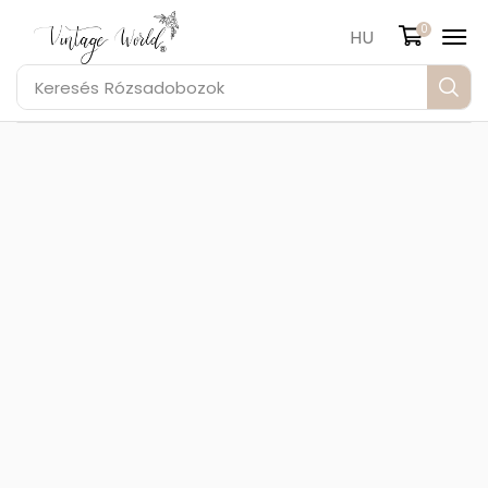
0
HU
Keresés
Rózsadobozok