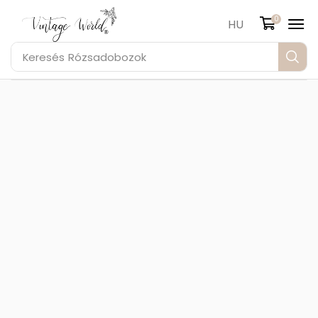
0
HU
Keresés
Rózsadobozok