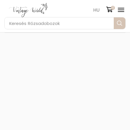
0
HU
Keresés
Rózsadobozok