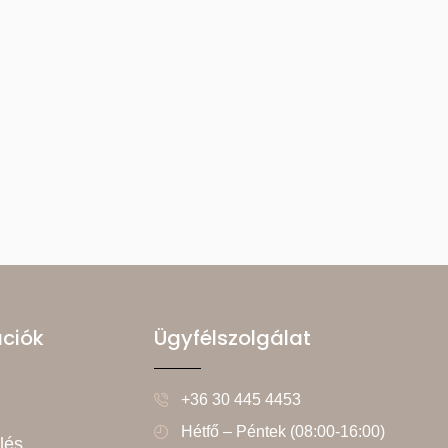
ációk
Ügyfélszolgálat
+36 30 445 4453
Hétfő – Péntek (08:00-16:00)
lés