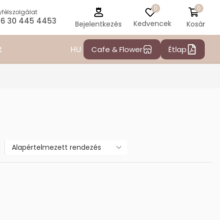
0
0
félszolgálat
6 30 445 4453
Kedvencek
Kosár
Bejelentkezés
HU
t
Cafe & Flower
Étlap