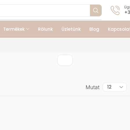
Ügy
+3
Termékek
Rólunk
Üzletünk
Blog
Kapcsola
Mutat