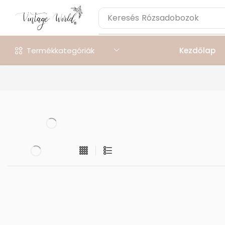
Keresés
Rózsadobozok
Termékkategóriák
Kezdőlap