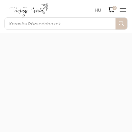
0
HU
Keresés
Rózsadobozok