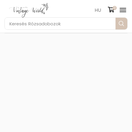
0
HU
Keresés
Rózsadobozok