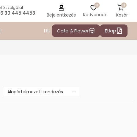
0
0
félszolgálat
6 30 445 4453
Kedvencek
Kosár
Bejelentkezés
HU
t
Cafe & Flower
Étlap