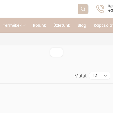
Ügy
+3
Termékek
Rólunk
Üzletünk
Blog
Kapcsola
Mutat