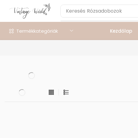
Keresés
Rózsadobozok
Termékkategóriák
Kezdőlap