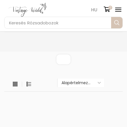
0
HU
Keresés
Rózsadobozok