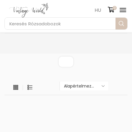
0
HU
Keresés
Rózsadobozok