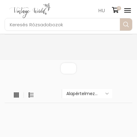
0
HU
Keresés
Rózsadobozok