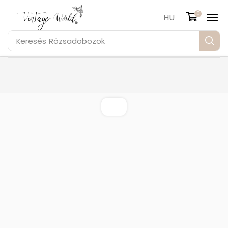
0
HU
Keresés
Rózsadobozok