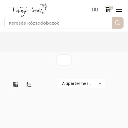
0
HU
Keresés
Rózsadobozok