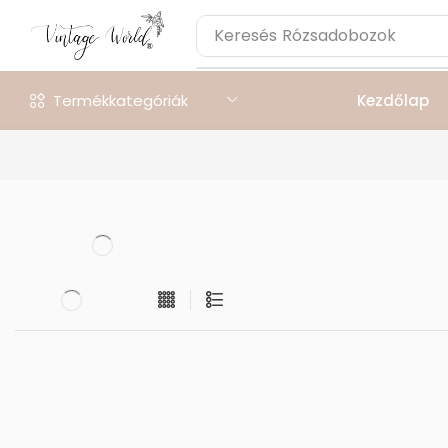
Keresés
Rózsadobozok
Termékkategóriák
Kezdőlap