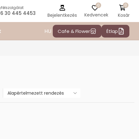
0
0
félszolgálat
6 30 445 4453
Kedvencek
Kosár
Bejelentkezés
HU
t
Cafe & Flower
Étlap