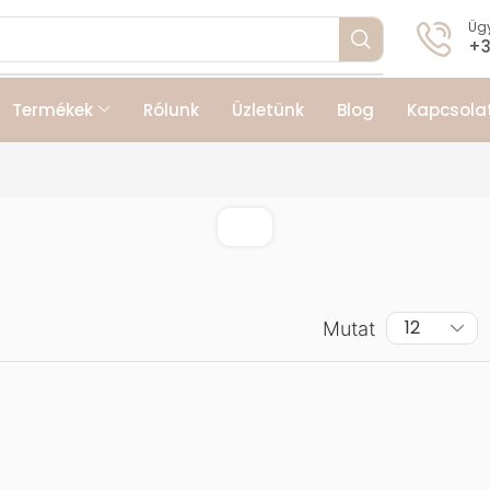
Ügy
+3
Termékek
Rólunk
Üzletünk
Blog
Kapcsola
Mutat