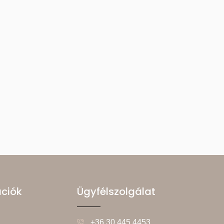
ációk
Ügyfélszolgálat
+36 30 445 4453