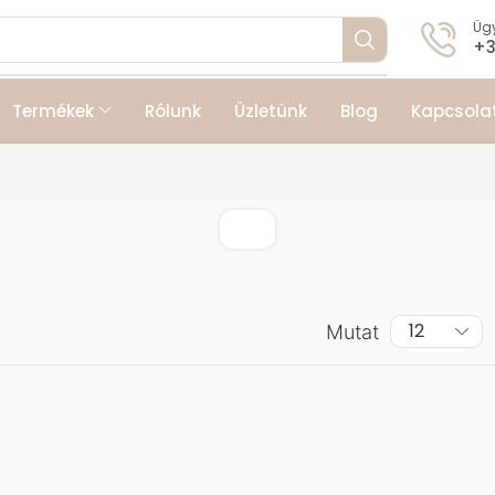
Ügy
+3
Termékek
Rólunk
Üzletünk
Blog
Kapcsola
Mutat