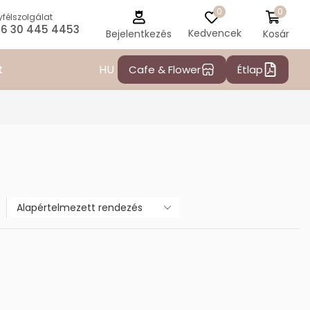
0
0
félszolgálat
6 30 445 4453
Kedvencek
Kosár
Bejelentkezés
HU
t
Cafe & Flower
Étlap