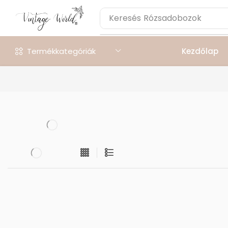
Keresés
Rózsadobozok
Termékkategóriák
Kezdőlap