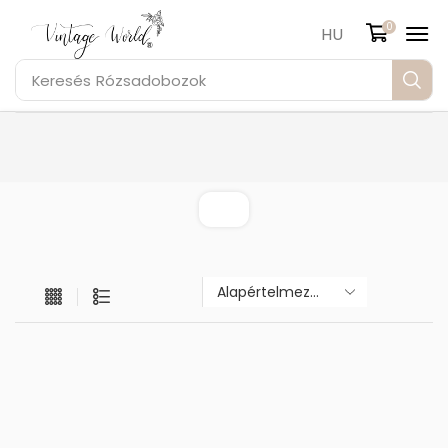
0
HU
Keresés
Rózsadobozok