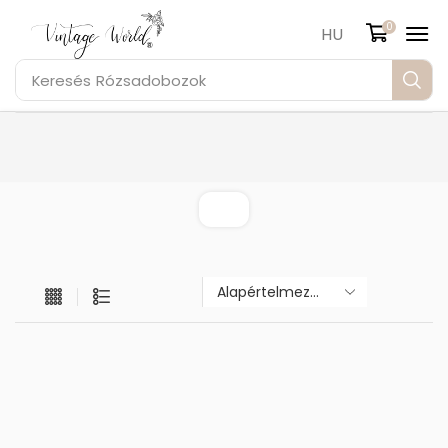
0
HU
Keresés
Rózsadobozok