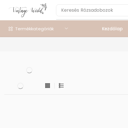
Keresés
Rózsadobozok
Termékkategóriák
Kezdőlap