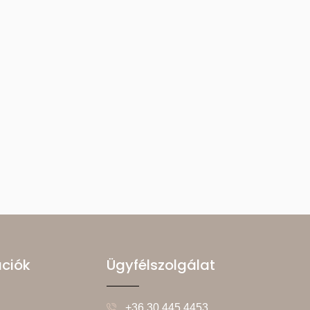
ációk
Ügyfélszolgálat
+36 30 445 4453