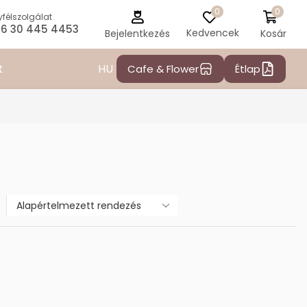
0
0
félszolgálat
6 30 445 4453
Kedvencek
Kosár
Bejelentkezés
HU
t
Cafe & Flower
Étlap