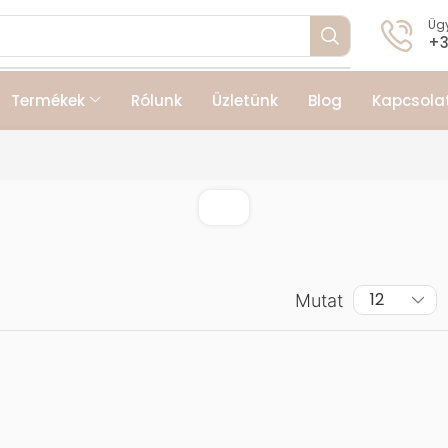
Ügy
+3
Termékek
Rólunk
Üzletünk
Blog
Kapcsola
Mutat