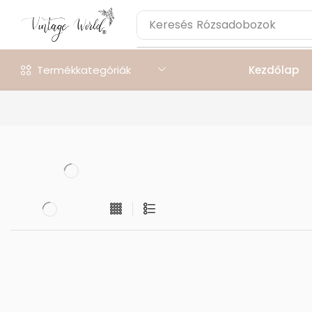
Keresés
Rózsadobozok
Termékkategóriák
Kezdőlap