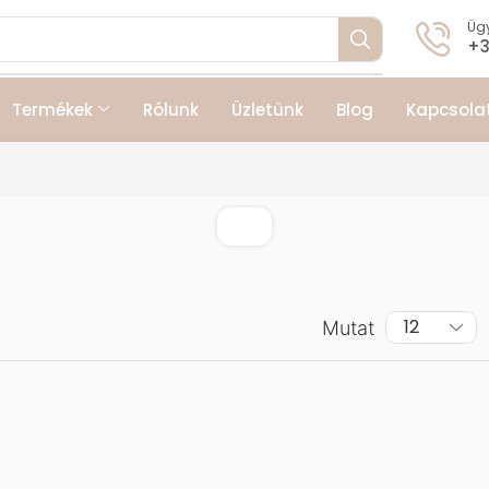
Ügy
+3
Termékek
Rólunk
Üzletünk
Blog
Kapcsola
Mutat