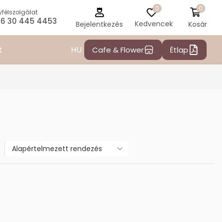
0
0
félszolgálat
6 30 445 4453
Kedvencek
Kosár
Bejelentkezés
HU
t
Cafe & Flower
Étlap