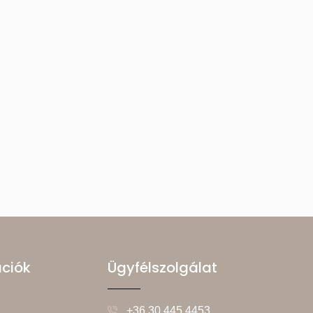
ációk
Ügyfélszolgálat
+36 30 445 4453