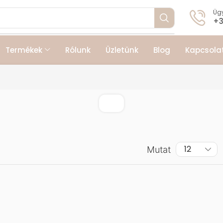
Ügy
+3
Termékek
Rólunk
Üzletünk
Blog
Kapcsola
Mutat