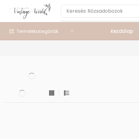
Keresés
Rózsadobozok
Termékkategóriák
Kezdőlap