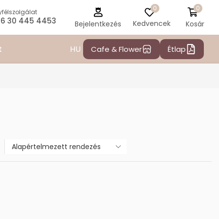
0
0
félszolgálat
6 30 445 4453
Kedvencek
Kosár
Bejelentkezés
HU
t
Cafe & Flower
Étlap