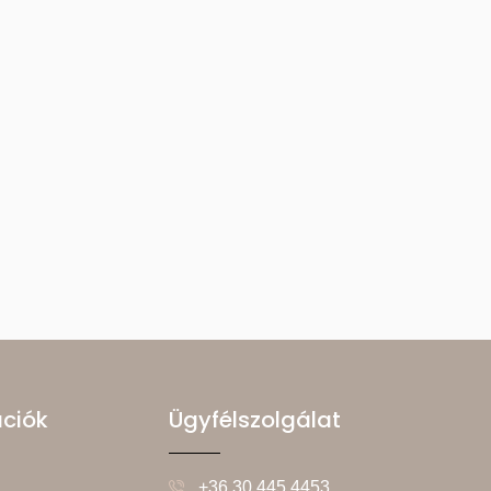
ációk
Ügyfélszolgálat
+36 30 445 4453