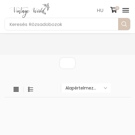
0
HU
Keresés
Rózsadobozok