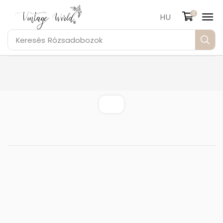
0
HU
Keresés
Rózsadobozok