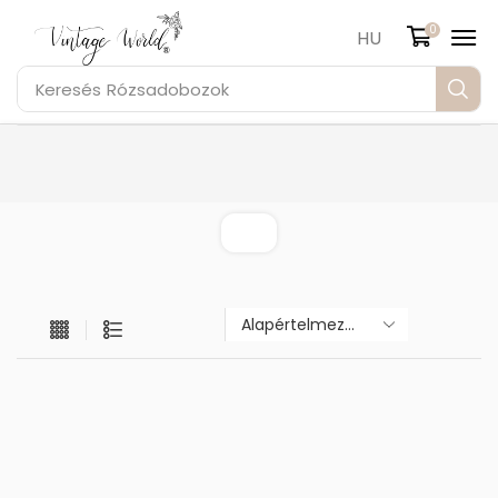
0
HU
Keresés
Rózsadobozok