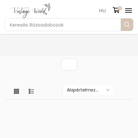
0
HU
Keresés
Rózsadobozok