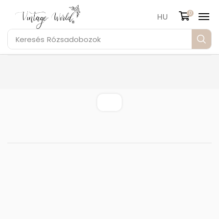
0
HU
Keresés
Rózsadobozok