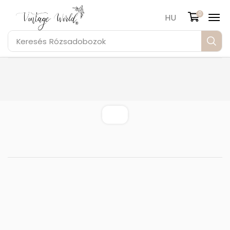
0
HU
Keresés
Rózsadobozok