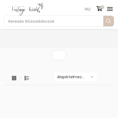
0
HU
Keresés
Rózsadobozok