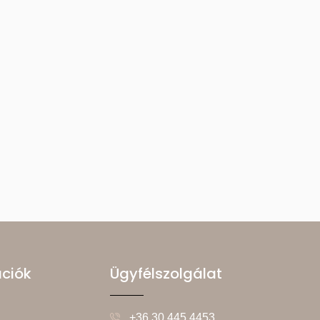
ációk
Ügyfélszolgálat
+36 30 445 4453