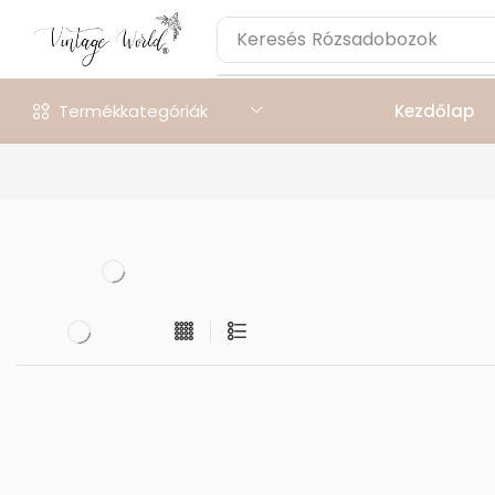
Keresés
Rózsadobozok
Termékkategóriák
Kezdőlap