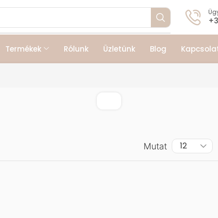
Ügy
+3
Termékek
Rólunk
Üzletünk
Blog
Kapcsola
Mutat