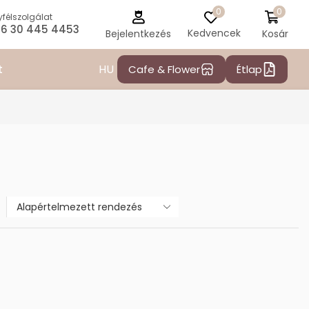
0
0
félszolgálat
6 30 445 4453
Kedvencek
Kosár
Bejelentkezés
HU
t
Cafe & Flower
Étlap