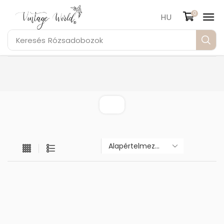
0
HU
Keresés
Rózsadobozok