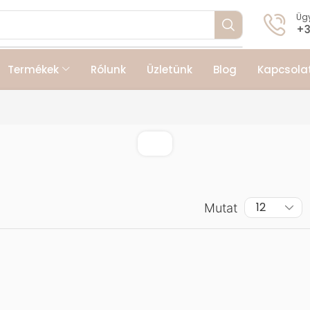
Ügy
+3
Termékek
Rólunk
Üzletünk
Blog
Kapcsola
Mutat