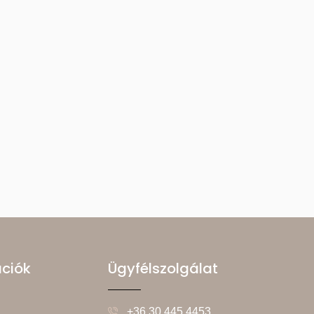
ációk
Ügyfélszolgálat
+36 30 445 4453