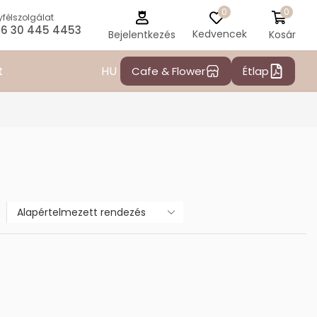
0
0
félszolgálat
6 30 445 4453
Kedvencek
Kosár
Bejelentkezés
HU
t
Cafe & Flower
Étlap