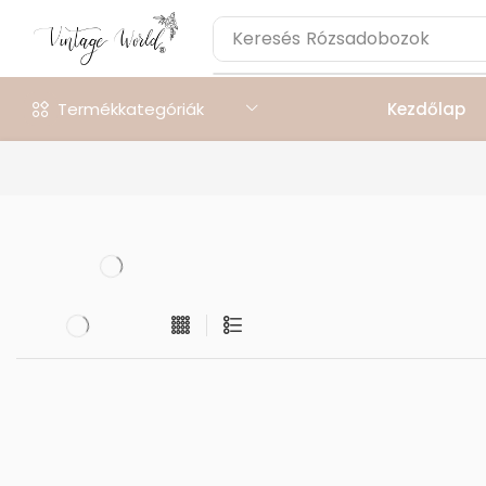
Keresés
Rózsadobozok
Termékkategóriák
Kezdőlap