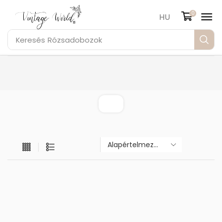
0
HU
Keresés
Rózsadobozok