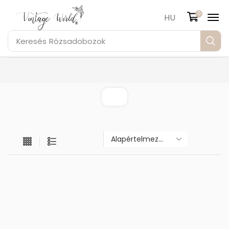
0
HU
Keresés
Rózsadobozok