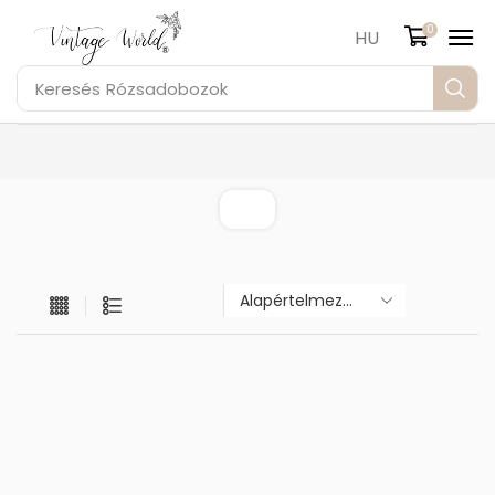
0
HU
Keresés
Rózsadobozok