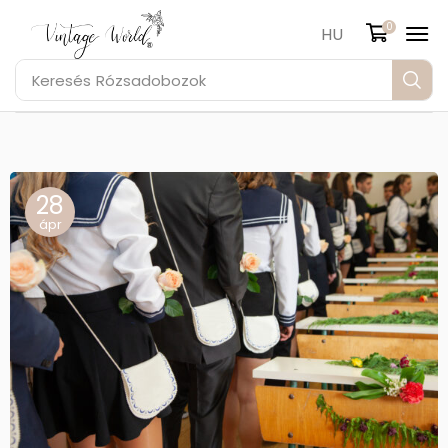
0
HU
Keresés
Rózsadobozok
28
ápr