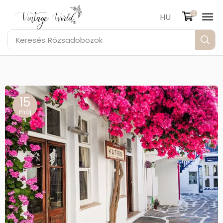
0
HU
Keresés
Rózsadobozok
15
máj