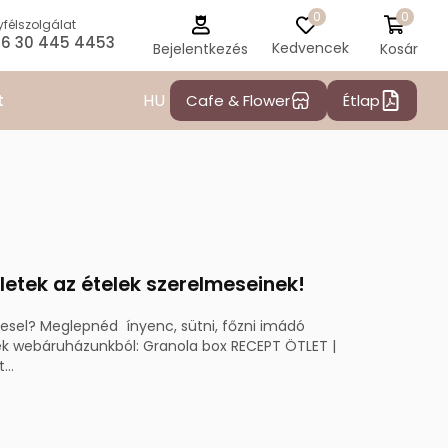
0
0
félszolgálat
6 30 445 4453
Kedvencek
Kosár
Bejelentkezés
HU
t
Cafe & Flower
Étlap
letek az ételek szerelmeseinek!
resel? Meglepnéd ínyenc, sütni, főzni imádó
nek webáruházunkból: Granola box RECEPT ÖTLET |
..