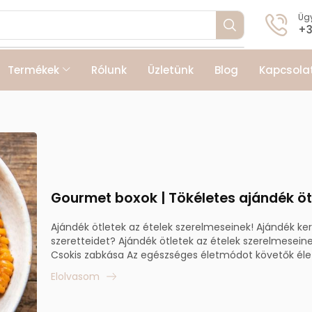
Ügy
+3
Termékek
Rólunk
Üzletünk
Blog
Kapcsola
Gourmet boxok | Tökéletes ajándék öt
Ajándék ötletek az ételek szerelmeseinek! Ajándék ke
szeretteidet? Ajándék ötletek az ételek szerelmesei
Csokis zabkása Az egészséges életmódot követők élet.
Elolvasom