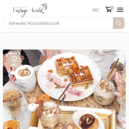
0
HU
Keresés
Rózsadobozok
12
okt