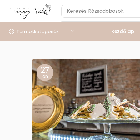
Keresés
Rózsadobozok
Termékkategóriák
Kezdőlap
27
jan