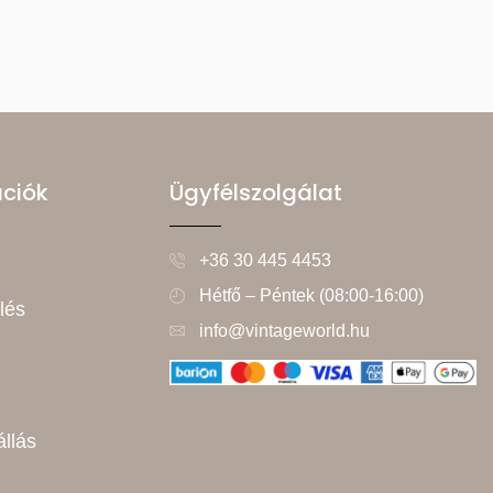
ációk
Ügyfélszolgálat
+36 30 445 4453
Hétfő – Péntek (08:00-16:00)
lés
info@vintageworld.hu
állás