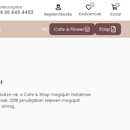
0
0
félszolgálat
6 30 445 4453
Kedvencek
Kosár
Bejelentkezés
HU
t
Cafe & Flower
Étlap
!
vézó-nk, a Cafe & Shop megújult! Hatalmas
tek: 2018 januárjában teljesen megújult
vintag...