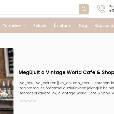
Ügy
+3
Termékek
Rólunk
Üzletünk
Blog
Kapcsola
Megújult a Vintage World Cafe & Shop
[vc_row][vc_column][vc_column_text] Debreceni ká
izgalommal és örömmel a szívünkben jelentjük be nek
Debreceni kávézó-nk, a Vintage World Cafe & Shop. A 
Elolvasom