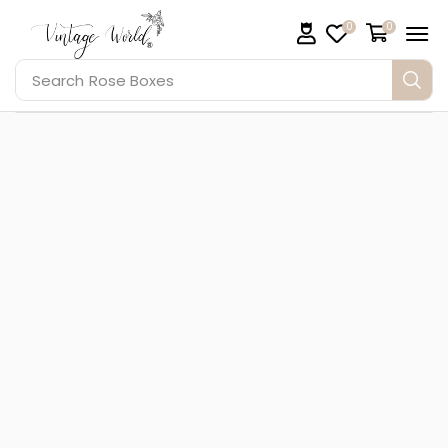
0
0
Search
Rose Boxes