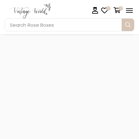
0
0
Search
Rose Boxes