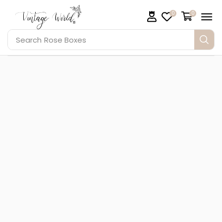
0
0
Search
Rose Boxes