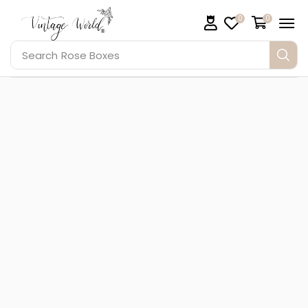
0
0
Search
Rose Boxes