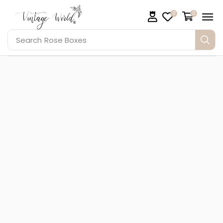
0
0
Search
Rose Boxes