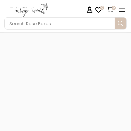
0
0
Search
Rose Boxes