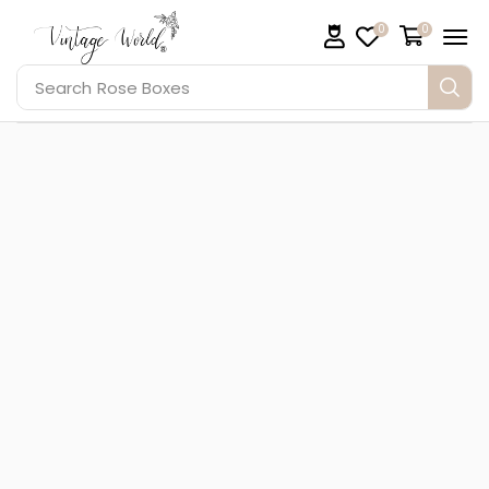
0
0
Search
Rose Boxes