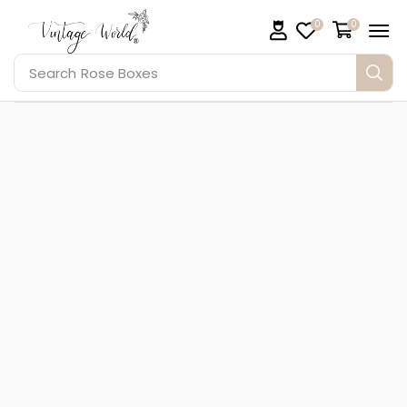
0
0
Search
Rose Boxes